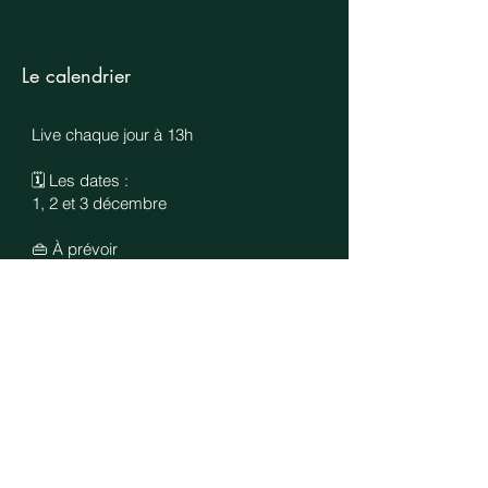
Le calendrier
Live chaque jour à 13h
🗓 Les dates :
1, 2 et 3 décembre
👜 À prévoir
Rien. Juste toi, ton produit, et ton
univers.
✨ Ce que tu vas vivre
• Jour 1 : comprendre ce qui
étouffe ton stand
• Jour 2 : révéler ton univers en 3
mots